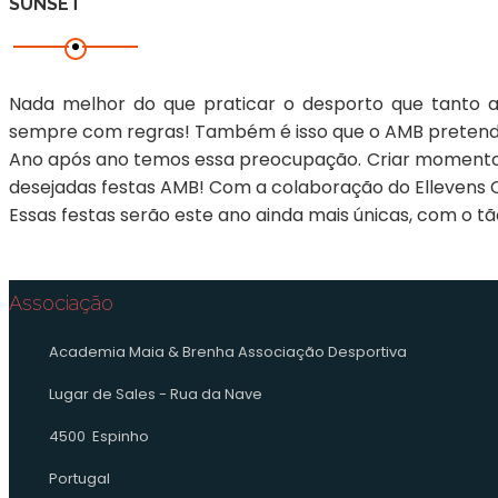
SUNSET
Nada melhor do que praticar o desporto que tanto a
sempre com regras! Também é isso que o AMB pretend
Ano após ano temos essa preocupação. Criar momentos
desejadas festas AMB! Com a colaboração do Ellevens C
Essas festas serão este ano ainda mais únicas, com o t
Associação
Academia Maia & Brenha Associação Desportiva
Lugar de Sales - Rua da Nave
4500 Espinho
Portugal