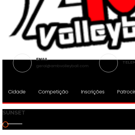
EMAIL
TELE
geral@ambvolleyball.com
Cidade
Competição
Inscrições
Patroci
SUNSET