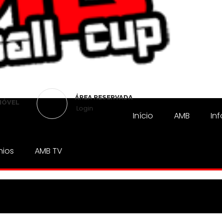
ÁREA RESERVADA
MÓVEL
Login
Início
AMB
In
nios
AMB TV