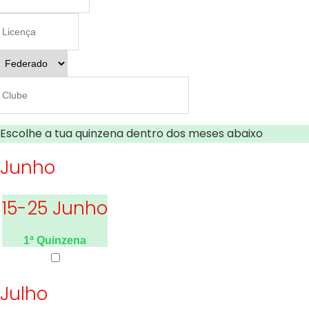
Escolhe a tua quinzena dentro dos meses abaixo
Junho
15-25 Junho
1ª Quinzena
Julho