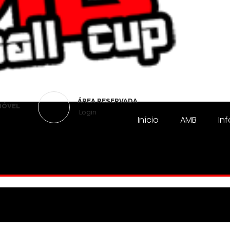
ÁREA RESERVADA
MÓVEL
Login
Início
AMB
In