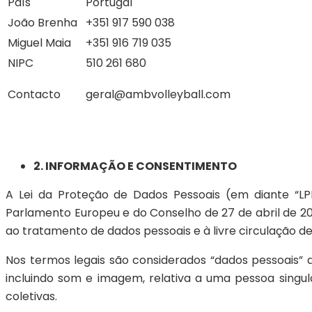
País
Portugal
João Brenha
+351 917 590 038
Miguel Maia
+351 916 719 035
NIPC
510 261 680
Contacto
geral@ambvolleyball.com
2. INFORMAÇÃO E CONSENTIMENTO
A Lei da Proteção de Dados Pessoais (em diante “L
Parlamento Europeu e do Conselho de 27 de abril de 20
ao tratamento de dados pessoais e à livre circulação d
Nos termos legais são considerados “dados pessoais” 
incluindo som e imagem, relativa a uma pessoa singul
coletivas.