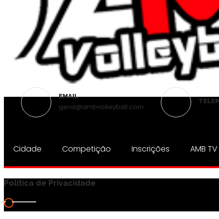
EMAIL
TELE
geral@ambvolleyball.com
Cidade
Competição
Inscrições
AMB TV
Política de Privacidade