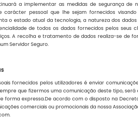
inuará a implementar as medidas de segurança de na
 carácter pessoal que lhe sejam fornecidos visando e
ta o estado atual da tecnologia, a natureza dos dados
ncialidade de todos os dados fornecidos pelos seus cl
os. A recolha e tratamento de dados realiza-se de fo
num Servidor Seguro.
IS
ais fornecidos pelos utilizadores é enviar comunicaçõ
Sempre que fizermos uma comunicação deste tipo, será 
e forma expressa.De acordo com o disposto na Decreto-L
nicações comerciais ou promocionais da nossa Associação
.com.